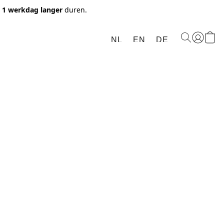
t 1 werkdag langer
duren.
NL
EN
DE