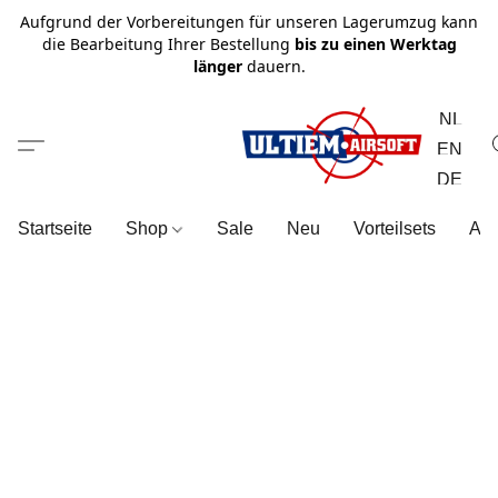
Aufgrund der Vorbereitungen für unseren Lagerumzug kann
die Bearbeitung Ihrer Bestellung
bis zu einen Werktag
länger
dauern.
NL
EN
DE
Startseite
Shop
Sale
Neu
Vorteilsets
All