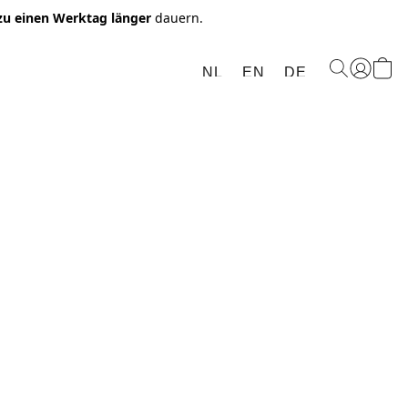
 zu einen Werktag länger
dauern.
NL
EN
DE