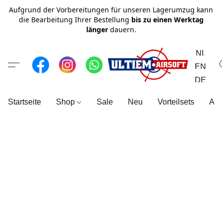
Aufgrund der Vorbereitungen für unseren Lagerumzug kann
die Bearbeitung Ihrer Bestellung
bis zu einen Werktag
länger
dauern.
NL
EN
DE
Startseite
Shop
Sale
Neu
Vorteilsets
All