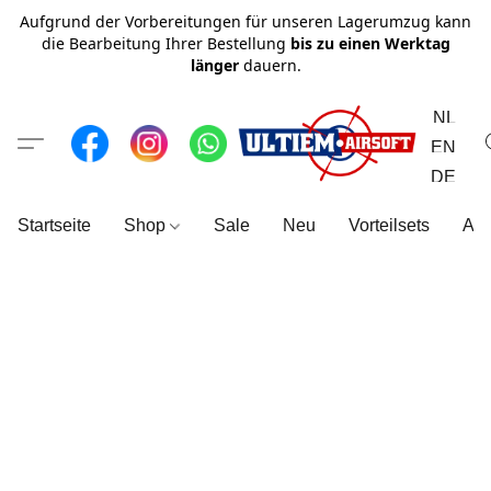
Aufgrund der Vorbereitungen für unseren Lagerumzug kann
die Bearbeitung Ihrer Bestellung
bis zu einen Werktag
länger
dauern.
NL
EN
DE
Startseite
Shop
Sale
Neu
Vorteilsets
All