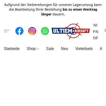
Aufgrund der Vorbereitungen für unseren Lagerumzug kann
die Bearbeitung Ihrer Bestellung
bis zu einen Werktag
länger
dauern.
NL
EN
DE
Startseite
Shop
Sale
Neu
Vorteilsets
All