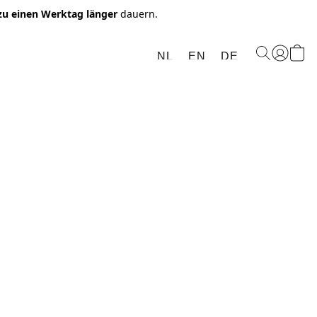
 zu einen Werktag länger
dauern.
NL
EN
DE