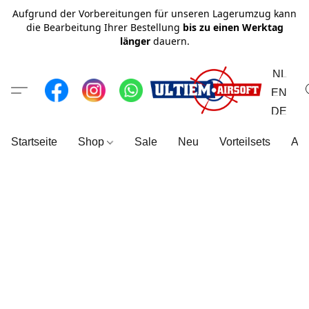
Aufgrund der Vorbereitungen für unseren Lagerumzug kann
die Bearbeitung Ihrer Bestellung
bis zu einen Werktag
länger
dauern.
NL
EN
DE
Startseite
Shop
Sale
Neu
Vorteilsets
All