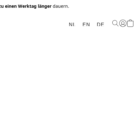
 zu einen Werktag länger
dauern.
NL
EN
DE