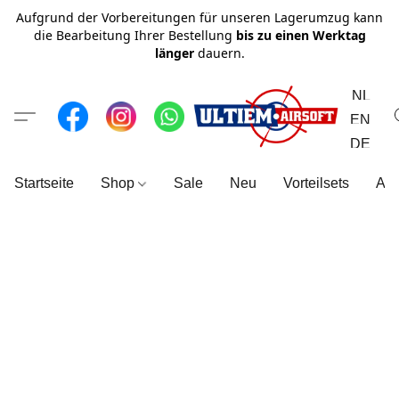
Aufgrund der Vorbereitungen für unseren Lagerumzug kann
die Bearbeitung Ihrer Bestellung
bis zu einen Werktag
länger
dauern.
NL
EN
DE
Startseite
Shop
Sale
Neu
Vorteilsets
All