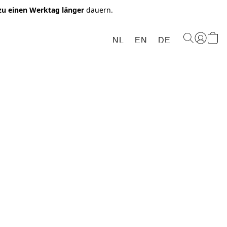
 zu einen Werktag länger
dauern.
NL
EN
DE