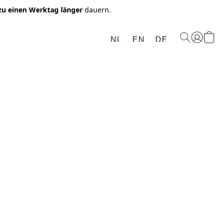
 zu einen Werktag länger
dauern.
NL
EN
DE