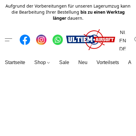
Aufgrund der Vorbereitungen für unseren Lagerumzug kann
die Bearbeitung Ihrer Bestellung
bis zu einen Werktag
länger
dauern.
NL
EN
DE
Startseite
Shop
Sale
Neu
Vorteilsets
All